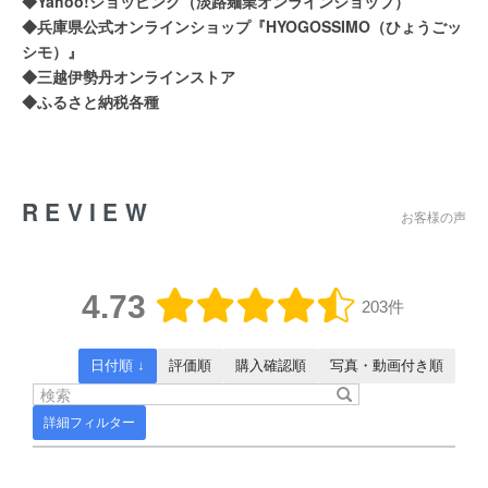
◆Yahoo!ショッピング（淡路麺業オンラインショップ）
◆兵庫県公式オンラインショップ『HYOGOSSIMO（ひょうごッ
シモ）』
◆三越伊勢丹オンラインストア
◆ふるさと納税各種
REVIEW
お客様の声
4.73
203件
日付順 ↓
評価順
購入確認順
写真・動画付き順
詳細フィルター