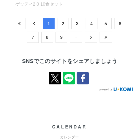
ゲッティ2.0 10食セット
​1
​2
​3
​4
​5
​6
​7
​8
​9
SNSでこのサイトをシェアしましょう
CALENDAR
カレンダー