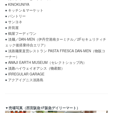
● KINOKUNIYA
●
キッチン＆マーケット
●
パントリー
●
サンヨネ
●
井筒屋
●
鶴屋フーディワン
●
淡麺／DAN-MEN（伊丹空港南ターミナル／2Fセキュリティチ
ェック後搭乗待合エリア）
●
淡路麺業直営レストラン PASTA FRESCA DAN-MEN（物販コ
ーナー）
●
AWAJI EARTH MUSEUM（セレクトショップ内）
●
淡路ハイウェイオアシス（物産館）
●
IRREGULAR GARAGE
●
アクアイグニス淡路島
▼売場写真（西宮阪急1F阪急デイリーマート）