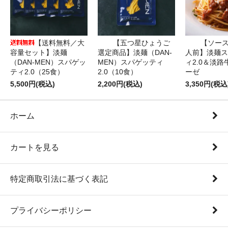
【送料無料／大
【五つ星ひょうご
【ソース
容量セット】淡麺
選定商品】淡麺（DAN-
人前】淡麺ス
（DAN-MEN）スパゲッ
MEN）スパゲッティ
ィ2.0＆淡
ティ2.0（25食）
2.0（10食）
ーゼ
5,500円(税込)
2,200円(税込)
3,350円(税込
ホーム
カートを見る
特定商取引法に基づく表記
プライバシーポリシー