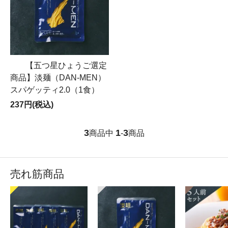
【五つ星ひょうご選定
商品】淡麺（DAN-MEN）
スパゲッティ2.0（1食）
237円(税込)
3
1
3
商品中
-
商品
売れ筋商品