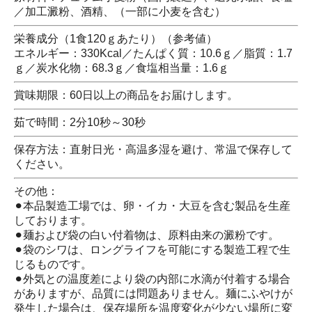
／加工澱粉、酒精、（一部に小麦を含む）
栄養成分（1食120ｇあたり）（参考値）
エネルギー：330Kcal／たんぱく質：10.6ｇ／脂質：1.7
ｇ／炭水化物：68.3ｇ／食塩相当量：1.6ｇ
賞味期限：60日以上の商品をお届けします。
茹で時間：2分10秒～30秒
保存方法：直射日光・高温多湿を避け、常温で保存して
ください。
その他：
⚫︎本品製造工場では、卵・イカ・大豆を含む製品を生産
しております。
⚫︎麺および袋の白い付着物は、原料由来の澱粉です。
⚫︎袋のシワは、ロングライフを可能にする製造工程で生
じるものです。
⚫︎外気との温度差により袋の内部に水滴が付着する場合
がありますが、品質には問題ありません。麺にふやけが
発生した場合は、保存場所を温度変化が少ない場所に変