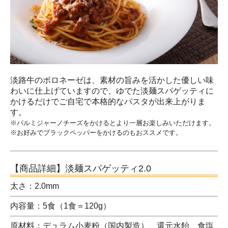
淡路牛のボロネーゼは、素材の旨みを活かした優しい味
わいに仕上げていますので、ゆでた淡麺スパゲッティに
かけるだけでご自宅で本格的なパスタが出来上がりま
す。
※パルミジャーノチーズをかけるとより一層お楽しみいただけます。
※お好みでブラックペッパーをかけるのもおススメです。
【商品詳細】淡麺スパゲッティ2.0
太さ：2.0mm
内容量：5食（1食＝120g）
原材料：デュラム小麦粉（国内製造）、還元水飴、食塩