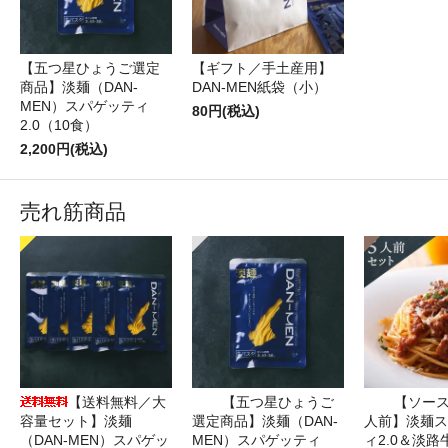
【五つ星ひょうご選定
【ギフト／手土産用】
商品】淡麺（DAN-
DAN-MEN紙袋（小）
MEN）スパゲッティ
80円(税込)
2.0（10食）
2,200円(税込)
売れ筋商品
【送料無料／大
【五つ星ひょうご
【ソース
容量セット】淡麺
選定商品】淡麺（DAN-
人前】淡麺ス
（DAN-MEN）スパゲッ
MEN）スパゲッティ
ィ2.0＆淡