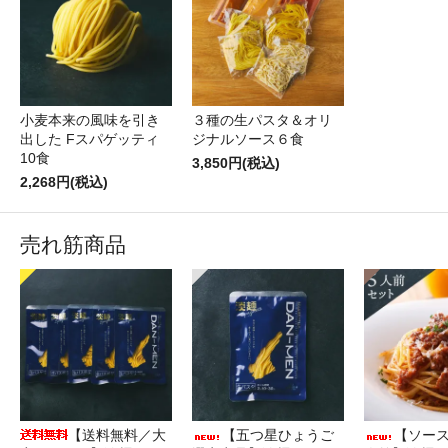
小麦本来の風味を引き
３種の生パスタ＆オリ
出した Fスパゲッティ
ジナルソース６食
10食
3,850円(税込)
2,268円(税込)
売れ筋商品
【送料無料／大
【五つ星ひょうご
【ソース