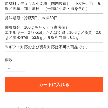
原材料：デュラム小麦粉（国内製造）、小麦粉、卵、食
塩／酒精、加工澱粉、（一部に小麦・卵を含む）
賞味期限：冷蔵5日、冷凍30日
栄養成分（100ｇあたり）（参考値）
エネルギー：277Kcal／たんぱく質：10.8ｇ／脂質：2.0
ｇ／炭水化物：53.9ｇ／食塩相当量：0.5ｇ
※ギフト対応および熨斗対応は不可の商品です。
個数
カートに入れる