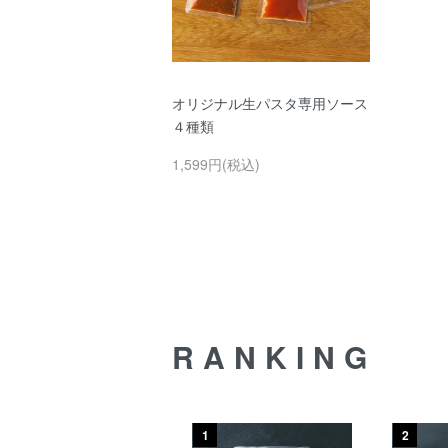
オリジナル生パスタ専用ソース
４種類
1,599円(税込)
RANKING
10
1
2