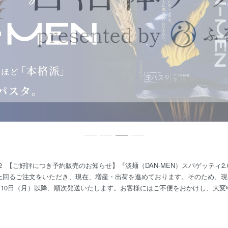
07/22 【ご好評につき予約販売のお知らせ】『淡麺（DAN-MEN）スパゲッティ
上回るご注文をいただき、現在、増産・出荷を進めております。そのため、現
年8月10日（月）以降、順次発送いたします。お客様にはご不便をおかけし、大