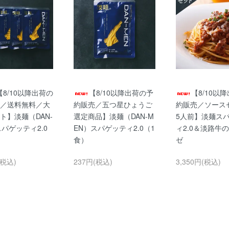
【8/10以降出荷の
【8/10以降出荷の予
【8/10以
／送料無料／大
約販売／五つ星ひょうご
約販売／ソース
ト】淡麺（DAN-
選定商品】淡麺（DAN-M
5人前】淡麺ス
スパゲッティ2.0
EN）スパゲッティ2.0（1
ィ2.0＆淡路牛
）
食）
ゼ
(税込)
237円(税込)
3,350円(税込)