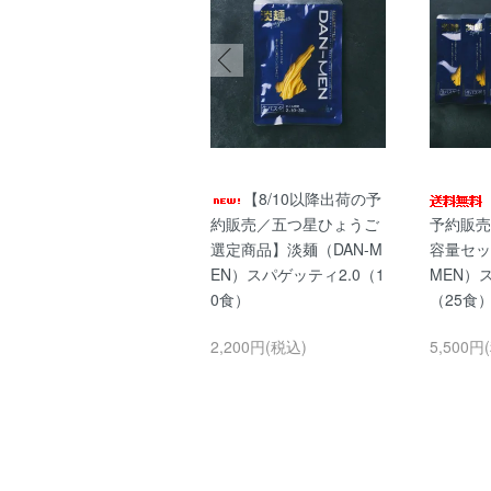
淡路牛のボロネーゼ
【8/10以降出荷の予
ソース 10袋（10人前 / 常
約販売／五つ星ひょうご
予約販売
温タイプ）
選定商品】淡麺（DAN-M
容量セッ
EN）スパゲッティ2.0（1
MEN）
4,500円(税込)
0食）
（25食
2,200円(税込)
5,500円