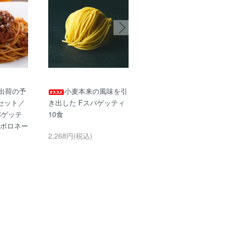
降出荷の予
小麦本来の風味を引
濃厚なソースに合
セット／
き出した Fスパゲッティ
全卵タリアテッレ 10食
パゲッテ
10食
2,268円(税込)
のボロネー
2,268円(税込)