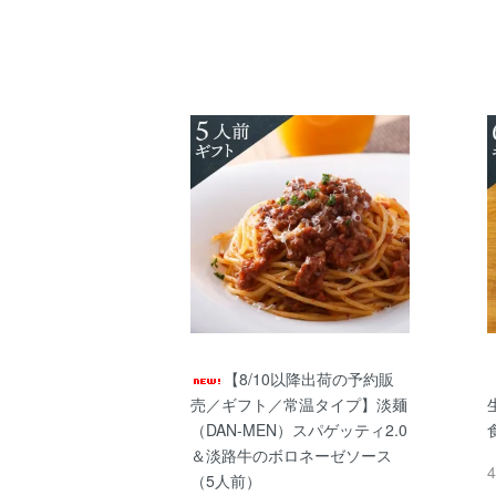
【8/10以降出荷の予約販
売／ギフト／常温タイプ】淡麺
（DAN-MEN）スパゲッティ2.0
＆淡路牛のボロネーゼソース
（5人前）