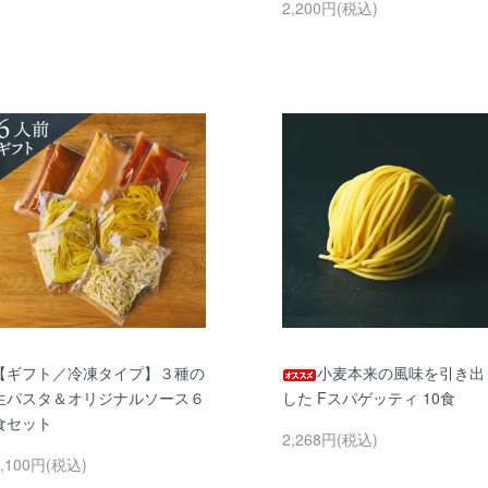
2,200円(税込)
【ギフト／冷凍タイプ】３種の
小麦本来の風味を引き出
生パスタ＆オリジナルソース６
した Fスパゲッティ 10食
食セット
2,268円(税込)
4,100円(税込)