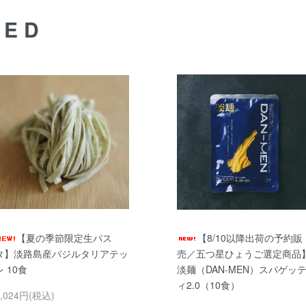
DED
【夏の季節限定生パス
【8/10以降出荷の予約販
タ】淡路島産バジルタリアテッ
売／五つ星ひょうご選定商品
レ 10食
淡麺（DAN-MEN）スパゲッ
ィ2.0（10食）
3,024円(税込)