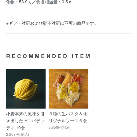
化物：53.9ｇ／食塩相当量：0.5ｇ
※ギフト対応および熨斗対応は不可の商品です。
RECOMMENDED ITEM
小麦本来の風味を引
３種の生パスタ＆オ
き出した Fスパゲッ
リジナルソース６食
ティ 10食
3,850円(税込)
2,268円(税込)