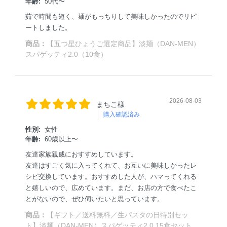
年齢:
50代〜
茹で時間も短く、麺がもっちりして美味しかったのでリピ
ートしました。
商品：
【五つ星ひょうご選定商品】淡麺（DAN-MEN）
スパゲッティ2.0（10食）
2026-08-03
まちこ様
購入確認済み
性別:
女性
年齢:
60歳以上〜
友達家族親戚におすすめしています。
友達はすごく気に入ってくれて、お互いに美味しかったレ
シピ交換しています。おすすめした人が、ハマってくれる
と嬉しいので、広めています。まだ、お店の方で食べたこ
とがないので、ぜひ伺いたいと思っています。
商品：
【ギフト／送料無料／生パスタの日特別セッ
ト】淡麺（DAN-MEN）スパゲッティ2.0 15食セット