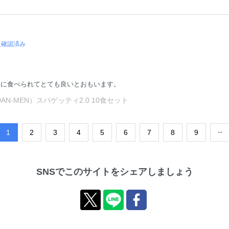
入確認済み
軽に食べられてとても良いとおもいます。
-MEN）スパゲッティ2.0 10食セット
​1
​2
​3
​4
​5
​6
​7
​8
​9
SNSでこのサイトをシェアしましょう