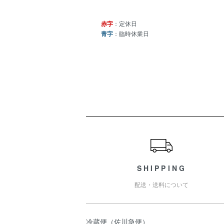
赤字
：定休日
青字
：臨時休業日
ショッピングガイド
SHIPPING
配送・送料について
冷蔵便（佐川急便）