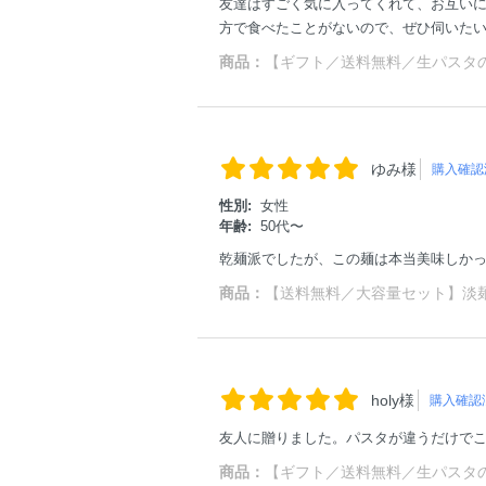
友達はすごく気に入ってくれて、お互い
方で食べたことがないので、ぜひ伺いた
商品：
【ギフト／送料無料／生パスタの日
ゆみ様
購入確認
性別:
女性
年齢:
50代〜
乾麺派でしたが、この麺は本当美味しか
商品：
【送料無料／大容量セット】淡麺（
holy様
購入確認
友人に贈りました。パスタが違うだけで
商品：
【ギフト／送料無料／生パスタの日