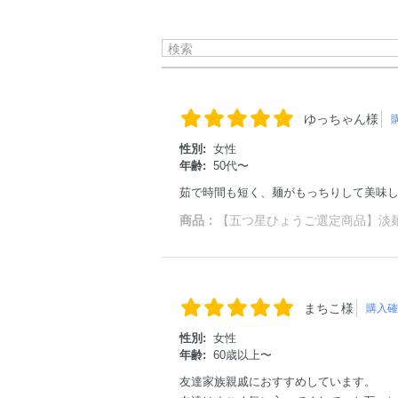
ゆっちゃん様
性別:
女性
年齢:
50代〜
茹で時間も短く、麺がもっちりして美味
商品：
【五つ星ひょうご選定商品】淡麺（
まちこ様
購入確
性別:
女性
年齢:
60歳以上〜
友達家族親戚におすすめしています。