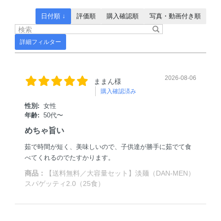
日付順 ↓
評価順
購入確認順
写真・動画付き順
詳細フィルター
2026-08-06
ままん様
購入確認済み
性別:
女性
年齢:
50代〜
めちゃ旨い
茹で時間が短く、美味しいので、子供達が勝手に茹でて食
べてくれるのでたすかります。
商品：
【送料無料／大容量セット】淡麺（DAN-MEN）
スパゲッティ2.0（25食）