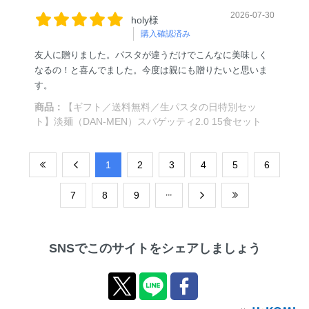
2026-07-30
holy様
購入確認済み
友人に贈りました。パスタが違うだけでこんなに美味しく
なるの！と喜んでました。今度は親にも贈りたいと思いま
す。
商品：
【ギフト／送料無料／生パスタの日特別セッ
ト】淡麺（DAN-MEN）スパゲッティ2.0 15食セット
​1
​2
​3
​4
​5
​6
​7
​8
​9
SNSでこのサイトをシェアしましょう