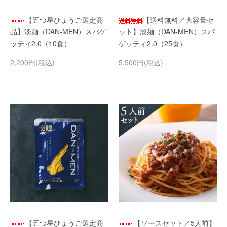
【五つ星ひょうご選定商
【送料無料／大容量セ
品】淡麺（DAN-MEN）スパゲ
ット】淡麺（DAN-MEN）スパ
ッティ2.0（10食）
ゲッティ2.0（25食）
2,200円(税込)
5,500円(税込)
【五つ星ひょうご選定商
【ソースセット／5人前】