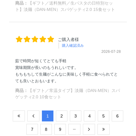
商品：
【ギフト／送料無料／生パスタの日特別セッ
ト】淡麺（DAN-MEN）スパゲッティ2.0 15食セット
ご購入者様
購入確認済み
2026-07-28
茹で時間が短くてとても手軽
賞味期限が長いのもうれしいです。
もちもちして生麺がこんなに美味しく手軽に食べられてと
ても良いとおもいます。
商品：
【ギフト／常温タイプ】淡麺（DAN-MEN）スパ
ゲッティ2.0 10食セット
​1
​2
​3
​4
​5
​6
​7
​8
​9