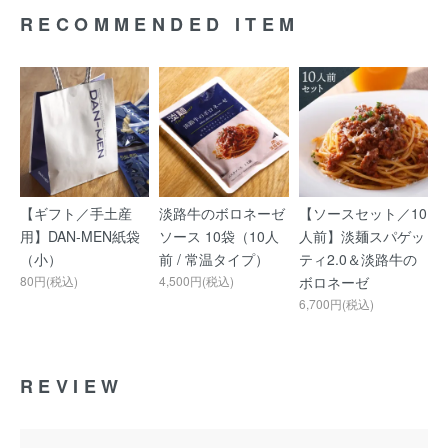
RECOMMENDED ITEM
【ギフト／手土産
淡路牛のボロネーゼ
【ソースセット／10
用】DAN-MEN紙袋
ソース 10袋（10人
人前】淡麺スパゲッ
（小）
前 / 常温タイプ）
ティ2.0＆淡路牛の
80円(税込)
4,500円(税込)
ボロネーゼ
6,700円(税込)
REVIEW