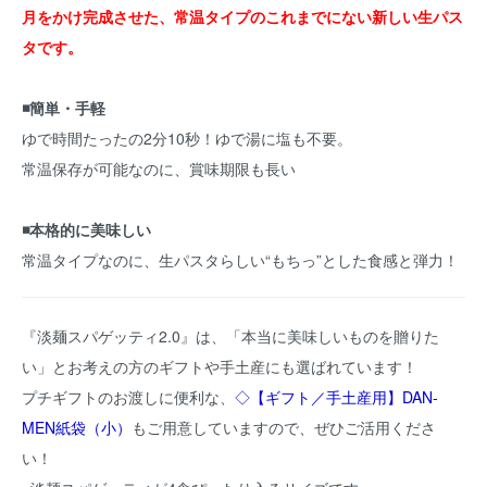
月をかけ完成させた、常温タイプのこれまでにない新しい生パス
タです。
◾️簡単・手軽
ゆで時間たったの2分10秒！ゆで湯に塩も不要。
常温保存が可能なのに、賞味期限も長い
◾️本格的に美味しい
常温タイプなのに、生パスタらしい“もちっ”とした食感と弾力！
『淡麺スパゲッティ2.0』は、「本当に美味しいものを贈りた
い」とお考えの方のギフトや手土産にも選ばれています！
プチギフトのお渡しに便利な、
◇【ギフト／手土産用】DAN-
MEN紙袋（小）
もご用意していますので、ぜひご活用くださ
い！