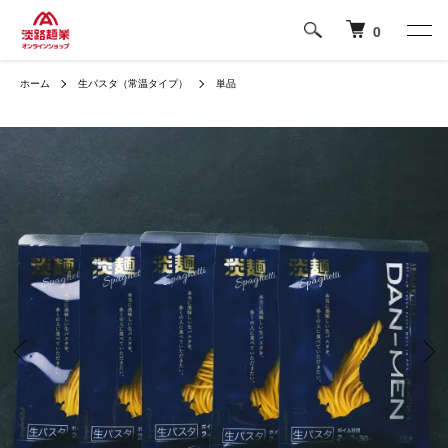
0
ホーム
生パスタ（常温タイプ）
単品