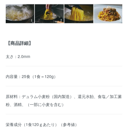
【商品詳細】
太さ：2.0mm
内容量：25食（1食＝120g）
原材料：デュラム小麦粉（国内製造）、還元水飴、食塩／加工澱
粉、酒精、（一部に小麦を含む）
栄養成分（1食120ｇあたり）（参考値）