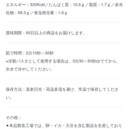
エネルギー：330Kcal／たんぱく質：10.6ｇ／脂質：1.7ｇ／炭水
化物：68.3ｇ／食塩相当量：1.6ｇ
賞味期限：60日以上の商品をお届けします。
茹で時間：2分10秒～30秒
※冷製パスタとして使用する場合は、3分30～50秒ゆでてから、
氷水で冷やしてください。
保存方法：直射日光・高温多湿を避け、常温で保存してくださ
い。
その他：
⚫︎本品製造工場では、卵・イカ・大豆を含む製品を生産しており