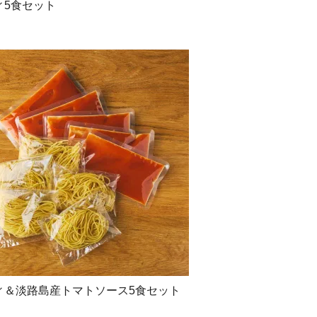
ィ5食セット
ティ＆淡路島産トマトソース5食セット