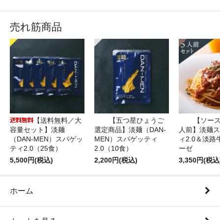
売れ筋商品
【送料無料／大
【五つ星ひょうご
【ソース
容量セット】淡麺
選定商品】淡麺（DAN-
人前】淡麺ス
（DAN-MEN）スパゲッ
MEN）スパゲッティ
ィ2.0＆淡
ティ2.0（25食）
2.0（10食）
ーゼ
5,500円(税込)
2,200円(税込)
3,350円(税込
ホーム