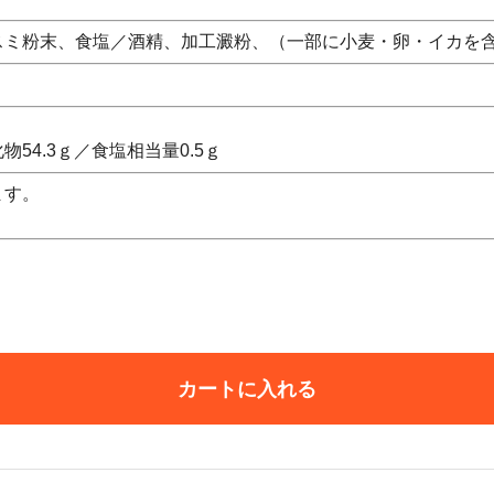
スミ粉末、食塩／酒精、加工澱粉、（一部に小麦・卵・イカを
物54.3ｇ／食塩相当量0.5ｇ
ます。
カートに入れる