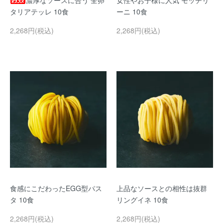
濃厚なソースに合う 全卵
女性やお子様に人気 モッチリ
タリアテッレ 10食
ーニ 10食
2,268円(税込)
2,268円(税込)
食感にこだわったEGG型パス
上品なソースとの相性は抜群
タ 10食
リングイネ 10食
2,268円(税込)
2,268円(税込)