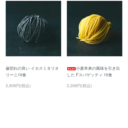
歯切れの良い イカスミタリオ
小麦本来の風味を引き出
リーニ10食
した Fスパゲッティ 10食
2,808円(税込)
2,268円(税込)