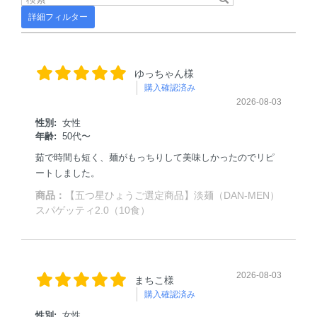
詳細フィルター
ゆっちゃん様
購入確認済み
2026-08-03
性別:
女性
年齢:
50代〜
茹で時間も短く、麺がもっちりして美味しかったのでリピ
ートしました。
商品：
【五つ星ひょうご選定商品】淡麺（DAN-MEN）
スパゲッティ2.0（10食）
2026-08-03
まちこ様
購入確認済み
性別:
女性