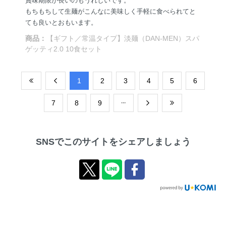
賞味期限が長いのもうれしいです。
もちもちして生麺がこんなに美味しく手軽に食べられてと
ても良いとおもいます。
商品：
【ギフト／常温タイプ】淡麺（DAN-MEN）スパ
ゲッティ2.0 10食セット
​1
​2
​3
​4
​5
​6
​7
​8
​9
SNSでこのサイトをシェアしましょう